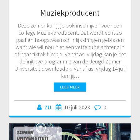
Muziekproducent
Deze zomer kan jij je ook inschrijven voor een
college Muziekproducent. Dat wordt echt zo
gaaf en hoogstwaarschijnlijk dringen geblazen
want wie wil nou niet een vette tune achter zijn
of haar tiktok filmpje. Vanaf as. vrijdag kan je het
definitieve programma van de Jeugd Zomer
Universiteit downloaden. Vanaf as. vrijdag 14 juli
kan jij…
LEES MEER
ZU
10 juli 2023
0