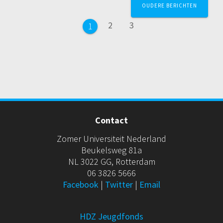
OUDERE BERICHTEN
Pagina
Pagina
2
3
Pagina
1
Contact
Zomer Universiteit Nederland
Beukelsweg 81a
NL 3022 GG, Rotterdam
06 3826 5666
Facebook
|
Twitter
|
Email
HDZ Jeugdfonds