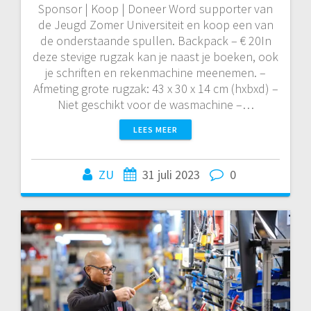
Sponsor | Koop | Doneer Word supporter van
de Jeugd Zomer Universiteit en koop een van
de onderstaande spullen. Backpack – € 20In
deze stevige rugzak kan je naast je boeken, ook
je schriften en rekenmachine meenemen. –
Afmeting grote rugzak: 43 x 30 x 14 cm (hxbxd) –
Niet geschikt voor de wasmachine –…
LEES MEER
ZU
31 juli 2023
0