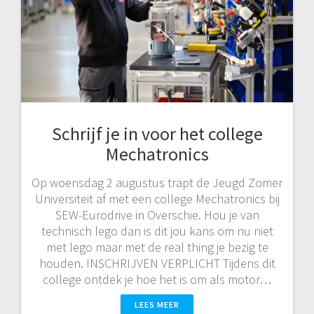
Schrijf je in voor het college
Mechatronics
Op woensdag 2 augustus trapt de Jeugd Zomer
Universiteit af met een college Mechatronics bij
SEW-Eurodrive in Overschie. Hou je van
technisch lego dan is dit jou kans om nu niet
met lego maar met de real thing je bezig te
houden. INSCHRIJVEN VERPLICHT Tijdens dit
college ontdek je hoe het is om als motor…
LEES MEER