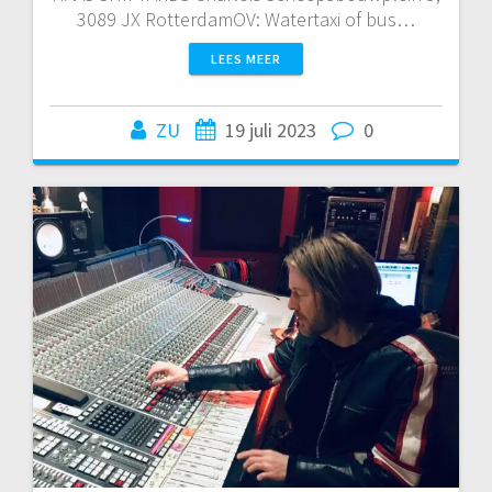
3089 JX RotterdamOV: Watertaxi of bus…
LEES MEER
ZU
19 juli 2023
0