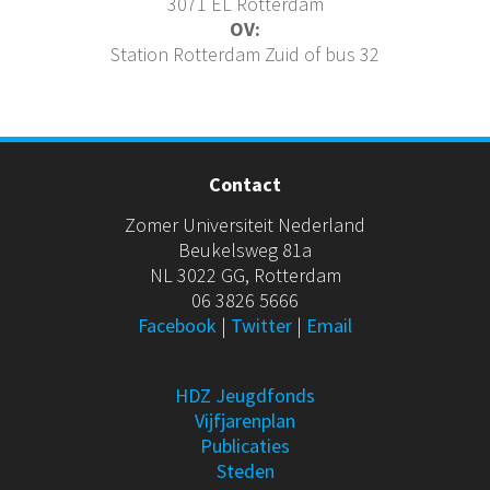
3071 EL Rotterdam
OV:
Station Rotterdam Zuid of bus 32
Contact
Zomer Universiteit Nederland
Beukelsweg 81a
NL 3022 GG, Rotterdam
06 3826 5666
Facebook
|
Twitter
|
Email
HDZ Jeugdfonds
Vijfjarenplan
Publicaties
Steden