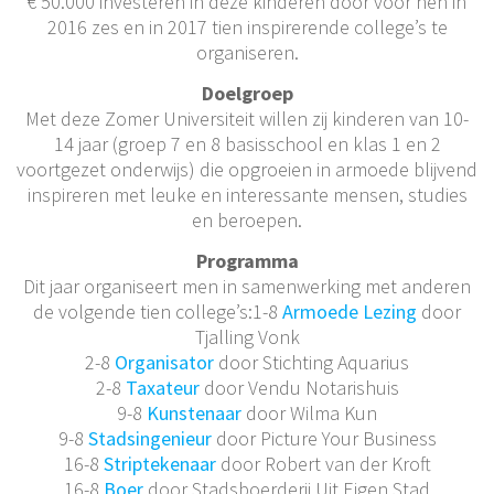
€ 50.000 investeren in deze kinderen door voor hen in
2016 zes en in 2017 tien inspirerende college’s te
organiseren.
Doelgroep
Met deze Zomer Universiteit willen zij kinderen van 10-
14 jaar (groep 7 en 8 basisschool en klas 1 en 2
voortgezet onderwijs) die opgroeien in armoede blijvend
inspireren met leuke en interessante mensen, studies
en beroepen.
Programma
Dit jaar organiseert men in samenwerking met anderen
de volgende tien college’s:1-8
Armoede Lezing
door
Tjalling Vonk
2-8
Organisator
door Stichting Aquarius
2-8
Taxateur
door Vendu Notarishuis
9-8
Kunstenaar
door Wilma Kun
9-8
Stadsingenieur
door Picture Your Business
16-8
Striptekenaar
door Robert van der Kroft
16-8
Boer
door Stadsboerderij Uit Eigen Stad