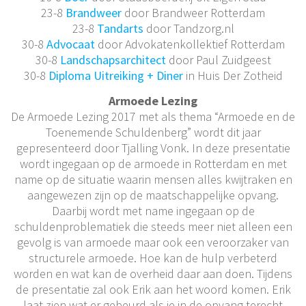
23-8
Brandweer
door Brandweer Rotterdam
23-8
Tandarts
door Tandzorg.nl
30-8
Advocaat
door Advokatenkollektief Rotterdam
30-8
Landschapsarchitect
door Paul Zuidgeest
30-8
Diploma Uitreiking + Diner
in Huis Der Zotheid
Armoede Lezing
De Armoede Lezing 2017 met als thema “Armoede en de
Toenemende Schuldenberg” wordt dit jaar
gepresenteerd door Tjalling Vonk. In deze presentatie
wordt ingegaan op de armoede in Rotterdam en met
name op de situatie waarin mensen alles kwijtraken en
aangewezen zijn op de maatschappelijke opvang.
Daarbij wordt met name ingegaan op de
schuldenproblematiek die steeds meer niet alleen een
gevolg is van armoede maar ook een veroorzaker van
structurele armoede. Hoe kan de hulp verbeterd
worden en wat kan de overheid daar aan doen. Tijdens
de presentatie zal ook Erik aan het woord komen. Erik
laat zien wat er gebeurd als je in de opvang terecht