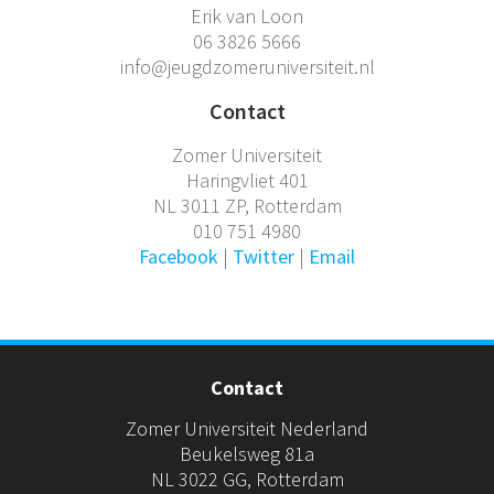
Erik van Loon
06 3826 5666
info@jeugdzomeruniversiteit.nl
Contact
Zomer Universiteit
Haringvliet 401
NL 3011 ZP, Rotterdam
010 751 4980
Facebook
|
Twitter
|
Email
Contact
Zomer Universiteit Nederland
Beukelsweg 81a
NL 3022 GG, Rotterdam