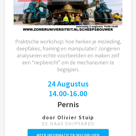
Praktische workshop: hoe herken je misleiding,
deepfakes, framing en manipulatie? Jongeren
analyseren echte voorbeelden en maken zelf
een “nepbericht” om de mechanismen te
begrijpen.
24 Augustus
14.00-16.00
Pernis
door Olivier Stuip
DE HAAS SHIPYARDS
MEER INFORMATIE EN INSCHRIJVEN