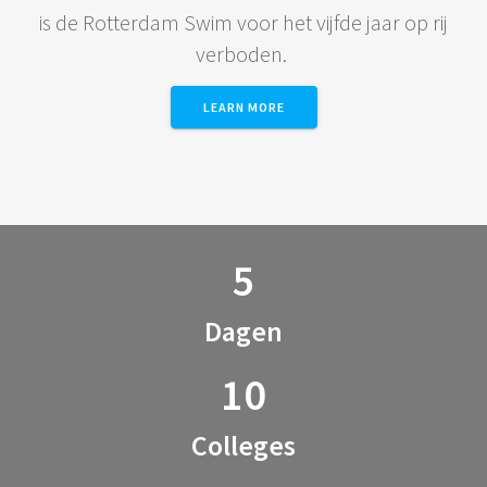
is de Rotterdam Swim voor het vijfde jaar op rij
verboden.
LEARN MORE
5
Dagen
10
Colleges