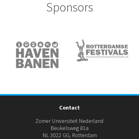
Sponsors
Contact
Zomer Universiteit Nederland
Beukelsweg 81a
NL 3022 GG, Rotterdam