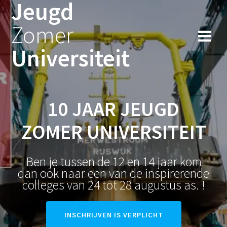
Jeugd
Ga
naar
Zomer
de
inhoud
Universiteit
10 JAAR JEUGD
ZOMER UNIVERSITEIT
Ben je tussen de 12 en 14 jaar kom
dan ook naar een van de inspirerende
colleges van 24 tot 28 augustus as. !
INSCHRIJVEN IS VERPLICHT