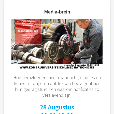
Media‑brein
Hoe beïnvloeden media aandacht, emoties en
keuzes? Jongeren ontdekken hoe algoritmes
hun gedrag sturen en waarom notificaties zo
verslavend zijn.
28 Augustus