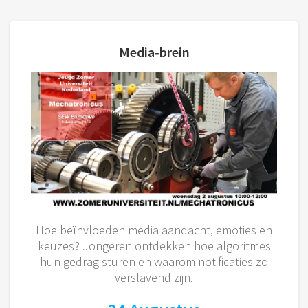
Media‑brein
Hoe beïnvloeden media aandacht, emoties en
keuzes? Jongeren ontdekken hoe algoritmes
hun gedrag sturen en waarom notificaties zo
verslavend zijn.