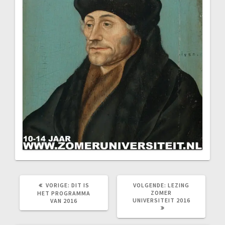
VORIG
VOLGEND
VORIGE:
DIT IS
VOLGENDE:
LEZING
BERICHT:
BERICHT:
ZOMER
HET PROGRAMMA
UNIVERSITEIT 2016
VAN 2016