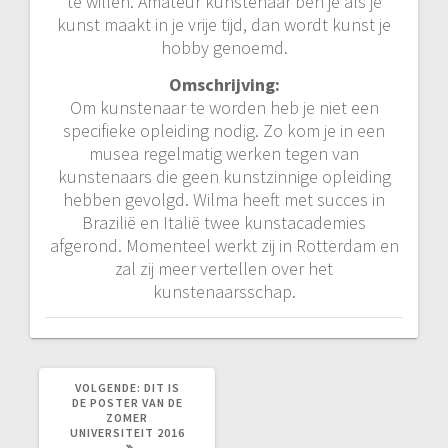
te willen. Amateur kunstenaar ben je als je
kunst maakt in je vrije tijd, dan wordt kunst je
hobby genoemd.
Omschrijving:
Om kunstenaar te worden heb je niet een
specifieke opleiding nodig. Zo kom je in een
musea regelmatig werken tegen van
kunstenaars die geen kunstzinnige opleiding
hebben gevolgd. Wilma heeft met succes in
Brazilië en Italië twee kunstacademies
afgerond. Momenteel werkt zij in Rotterdam en
zal zij meer vertellen over het
kunstenaarsschap.
VOLGEND
VOLGENDE:
DIT IS
BERICHT:
DE POSTER VAN DE
ZOMER
UNIVERSITEIT 2016