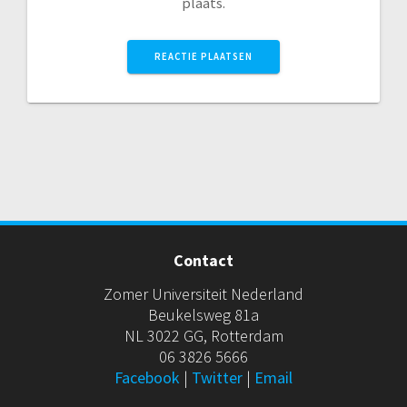
plaats.
Contact
Zomer Universiteit Nederland
Beukelsweg 81a
NL 3022 GG, Rotterdam
06 3826 5666
Facebook
|
Twitter
|
Email